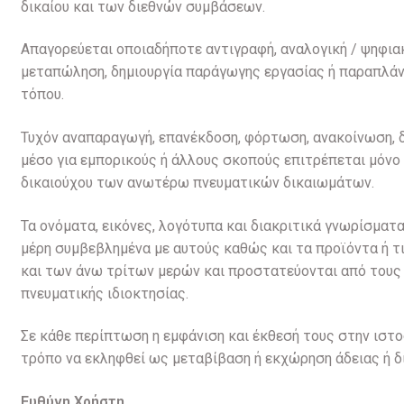
δικαίου και των διεθνών συμβάσεων.
Απαγορεύεται οποιαδήποτε αντιγραφή, αναλογική / ψηφιακ
μεταπώληση, δημιουργία παράγωγης εργασίας ή παραπλάνη
τόπου.
Τυχόν αναπαραγωγή, επανέκδοση, φόρτωση, ανακοίνωση, δ
μέσο για εμπορικούς ή άλλους σκοπούς επιτρέπεται μόνο 
δικαιούχου των ανωτέρω πνευματικών δικαιωμάτων.
Τα ονόματα, εικόνες, λογότυπα και διακριτικά γνωρίσματα
μέρη συμβεβλημένα με αυτούς καθώς και τα προϊόντα ή τι
και των άνω τρίτων μερών και προστατεύονται από τους ε
πνευματικής ιδιοκτησίας.
Σε κάθε περίπτωση η εμφάνιση και έκθεσή τους στην ιστοσ
τρόπο να εκληφθεί ως μεταβίβαση ή εκχώρηση άδειας ή δ
Ευθύνη Χρήστη