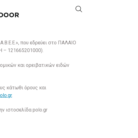
DOOR
.B.E.E.», που εδρεύει στο ΠΑΛΑΙΟ
Η – 121665201000).
ρομικών και ορειβατικών ειδών
ους κάτωθι όρους και
olo.gr
.
ν ιστοσελίδα polo.gr