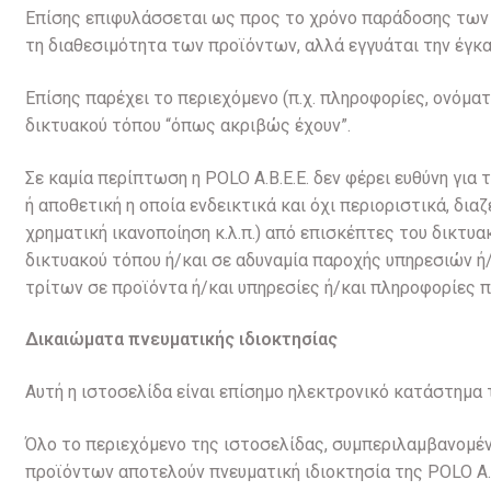
Επίσης επιφυλάσσεται ως προς το χρόνο παράδοσης των 
τη διαθεσιμότητα των προϊόντων, αλλά εγγυάται την έγκ
Επίσης παρέχει το περιεχόμενο (π.χ. πληροφορίες, ονόματ
δικτυακού τόπου “όπως ακριβώς έχουν”.
Σε καμία περίπτωση η POLO A.B.E.E. δεν φέρει ευθύνη για 
ή αποθετική η οποία ενδεικτικά και όχι περιοριστικά, δι
χρηματική ικανοποίηση κ.λ.π.) από επισκέπτες του δικτυακ
δικτυακού τόπου ή/και σε αδυναμία παροχής υπηρεσιών ή
τρίτων σε προϊόντα ή/και υπηρεσίες ή/και πληροφορίες π
Δικαιώματα πνευματικής ιδιοκτησίας
Αυτή η ιστοσελίδα είναι επίσημο ηλεκτρονικό κατάστημα τ
Όλο το περιεχόμενο της ιστοσελίδας, συμπεριλαμβανομέ
προϊόντων αποτελούν πνευματική ιδιοκτησία της POLO A.B