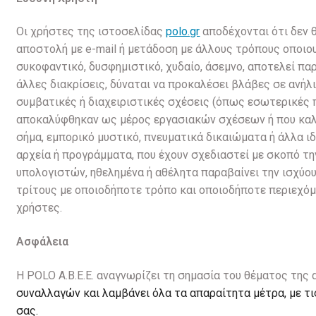
Οι χρήστες της ιστοσελίδας
polo.gr
αποδέχονται ότι δεν θ
αποστολή με e-mail ή μετάδοση με άλλους τρόπους οποιου
συκοφαντικό, δυσφημιστικό, χυδαίο, άσεμνο, αποτελεί παρ
άλλες διακρίσεις, δύναται να προκαλέσει βλάβες σε ανήλ
συμβατικές ή διαχειριστικές σχέσεις (όπως εσωτερικές 
αποκαλύφθηκαν ως μέρος εργασιακών σχέσεων ή που καλύ
σήμα, εμπορικό μυστικό, πνευματικά δικαιώματα ή άλλα ι
αρχεία ή προγράμματα, που έχουν σχεδιαστεί με σκοπό τη
υπολογιστών, ηθελημένα ή αθέλητα παραβαίνει την ισχύου
τρίτους με οποιοδήποτε τρόπο και οποιοδήποτε περιεχό
χρήστες.
Ασφάλεια
Η POLO A.B.E.E. αναγνωρίζει τη σημασία του θέματος τ
συναλλαγών και λαμβάνει όλα τα απαραίτητα μέτρα, με τι
σας.