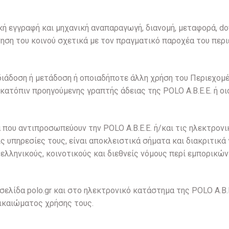
ή εγγραφή και μηχανική αναπαραγωγή, διανομή, μεταφορά, do
ση του κοινού σχετικά με τον πραγματικό παροχέα του περι
ιάδοση ή μετάδοση ή οποιαδήποτε άλλη χρήση του Περιεχομ
κατόπιν προηγούμενης γραπτής άδειας της POLO A.B.E.E. ή ο
 που αντιπροσωπεύουν την POLO A.B.E.E. ή/και τις ηλεκτρονι
ς υπηρεσίες τους, είναι αποκλειστικά σήματα και διακριτικά
λληνικούς, κοινοτικούς και διεθνείς νόμους περί εμπορικών
ελίδα polo.gr και στο ηλεκτρονικό κατάστημα της POLO A.B.E
ικαιώματος χρήσης τους.