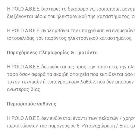
Η POLO A.B.E.E. διατηρεί το δικαίωμα να τροποποιεί μον
διεξάγονται μέσω του ηλεκτρονικού της καταστήματος, σ
Η POLO A.B.E.E. αναλαμβάνει την υποχρέωση να ενημερών
ιστοσελίδας του παρόντος ηλεκτρονικού καταστήματος.
Παρεχόμενες πληροφορίες & Προϊόντα
H POLO A.B.E.E. δεσμεύεται ως προς την ποιότητα, την 
τόσο όσον αφορά τα ακριβή στοιχεία που εκτίθενται όσο
τυχόν τεχνικών ή τυπογραφικών λαθών, που δεν μπορούν 
ανωτέρας βίας.
Περιορισμός ευθύνης
Η POLO A.B.E.E. δεν ευθύνεται έναντι των πελατών / χρη
περιπτώσεων της παραγράφου 8. «Υπαναχώρηση / Επιστρ