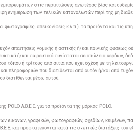
εμπορευμάτων στις περιπτώσεις ανωτέρας βίας και ουδεμία 
αιρη ενημέρωση των τελικών καταναλωτών περί της μη διαθε
α, φωτογραφίες, απεικονίσεις κ.λ.π.), τα προϊόντα και τις υπ
τυχόν απαιτήσεις νομικής ή αστικής ή/και ποινικής φύσεως ούτ
αζευκτικά ή/και σωρευτικά συνίσταται σε απώλεια κερδών, δε
ού τόπου ή τρίτους από αιτία που έχει σχέση με τη λειτουργί
/και πληροφοριών που διατίθενται από αυτόν ή/και από τυχό
ου διατίθενται μέσω αυτού.
ης POLO A.B.E.E. για τα προϊόντα της μάρκας POLO.
νων εικόνων, γραφικών, φωτογραφιών, σχεδίων, κειμένων, π
.E.E. και προστατεύονται κατά τις σχετικές διατάξεις του ε