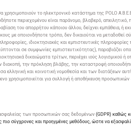
α χρησιμοποιούν το ηλεκτρονικό κατάστημα της POLO A.B.E.E
δήποτε περιεχομένου είναι παράνομο, βλαβερό, απειλητικό, 
αβίαση του απορρήτου κάποιου άλλου, δείχνει εμπάθεια, ή εκ
ικους με οποιονδήποτε τρόπο, δεν δικαιούται να μεταδοθεί σ
πληροφορίες, ιδιοκτησιακές και εμπιστευτικές πληροφορίες
πτονται σε συμφωνίες εμπιστευτικότητας), παραβιάζει οπο
διοκτησιακά δικαιώματα τρίτων, περιέχει ιούς λογισμικού ή 
ν διακοπή, την πρόκληση βλάβης, την καταστροφή οποιουδήπο
σα ελληνική και κοινοτική νομοθεσία και των διατάξεων αυτ
μενο χρησιμοποιείται για συλλογή ή αποθήκευση προσωπικών
ης ασφαλείας των προσωπικών σας δεδομένων
(GDPR)
καθώς κ
ς πιο σύγχρονες και προηγμένες μεθόδους, ώστε να εξασφαλί