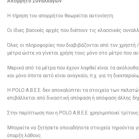
Απόρρητο Συναλλαγών
Η τήρηση του απορρήτου θεωρείται αυτονόητη.
Οι ίδιες βασικές αρχές που διέπουν τις κλασσικές συναλ
Όλες οι πληροφορίες που διαβιβάζονται από τον χρηστή / μ
μέτρα ώστε να γίνεται χρήση τους μόνο στο μέτρο που α
Μερικά από τα μέτρα που έχουν ληφθεί είναι τα ακόλου
και μόνο όποτε αυτό είναι αναγκαίο, π.χ. για τη διεκπερα
Η POLO A.B.E.E. δεν αποκαλύπτει τα στοιχεία των πελατώ
επιβάλλεται από δικαστική απόφαση ή απόφαση άλλης δη
Στην περίπτωση που η POLO A.B.E.E. χρησιμοποιεί τρίτου
Μπορείτε να ζητήσετε οποιαδήποτε στοιχεία τηρούνται γ
ύπαρξη λάθους.