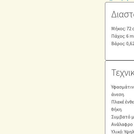
Διαστ
Μήκος: 72 
Πάχος: 6 
Βάρος: 0,62
Τεχνι
Υφασμάτιν
άνεση.
Πλακέ ένθε
θήκη.
Συμβατό με
Ανάλαφρο κ
Υλικό: Υψη