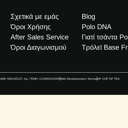
Σχετικά με εμάς
Blog
Όροι Χρήσης
Polo DNA
After Sales Service
Γιατί τσάντα Po
Όροι Διαγωνισμού
Τρόλεϊ Base F
α ΑΦΜ: 094140137, Αρ. ΓΕΜΗ: 121665201000
Web Developement: Nevma
MY CUP OF TEA