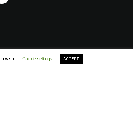
you wish.
Cookie settings
ACCEPT
Polo’s Timeline