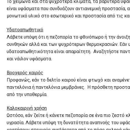
Το χειμώνα και στα ψυχρότερα κλίματα, τα βαρύτερα υφάσ
είναι υφάσματα που συνδυάζουν αντιανεμική προστασία, 
μονωτικό υλικό στο εσωτερικό και προστασία από τις καιρ
Υδατοαπωθητικό
Λάβετε υπόψη ότι η πεζοπορία το φθινόπωρο ή την άνοιξ
συνθηκών αλλά και των ψυχρότερων θερμοκρασιών. Εάν υπ
υδατοαπωθητικότητα είναι απαραίτητη. Αναζητήστε παντ
και νάιλον υφάσματα.
Βροχερός καιρός
Προφανώς, εάν το δελτίο καιρού είναι φτωχό και αναμέν
παντελόνια ή παντελόνια μεμβράνες. Η πρόσθετη προστασ
από την υποθερμία.
Καλοκαιρινή χρήση
Ωστόσο, εάν ζείτε ή κάνετε πεζοπορία σε ένα πιο ζεστό 
υγρασία. Λάβετε υπόψη τη δυνατότητα αναπνοής του υφάσ
κρατήσουν στεγνούς ανεξάρτητα από το πόσο σκληρά κάνετ