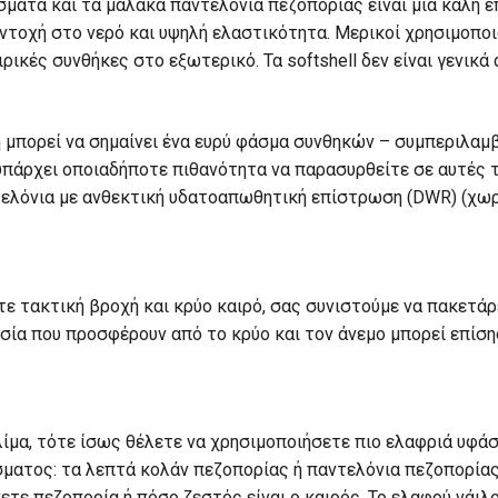
ματα και τα μαλακά παντελόνια πεζοπορίας είναι μια καλή επ
αντοχή στο νερό και υψηλή ελαστικότητα. Μερικοί χρησιμοπ
ικές συνθήκες στο εξωτερικό. Τα softshell δεν είναι γενικά
η μπορεί να σημαίνει ένα ευρύ φάσμα συνθηκών – συμπεριλα
άρχει οποιαδήποτε πιθανότητα να παρασυρθείτε σε αυτές τι
ελόνια με ανθεκτική υδατοαπωθητική επίστρωση (DWR) (χωρί
ετε τακτική βροχή και κρύο καιρό, σας συνιστούμε να πακετ
ία που προσφέρουν από το κρύο και τον άνεμο μπορεί επίση
κλίμα, τότε ίσως θέλετε να χρησιμοποιήσετε πιο ελαφριά υφ
ματος: τα λεπτά κολάν πεζοπορίας ή παντελόνια πεζοπορίας
ε πεζοπορία ή πόσο ζεστός είναι ο καιρός. Το ελαφρύ νάιλο