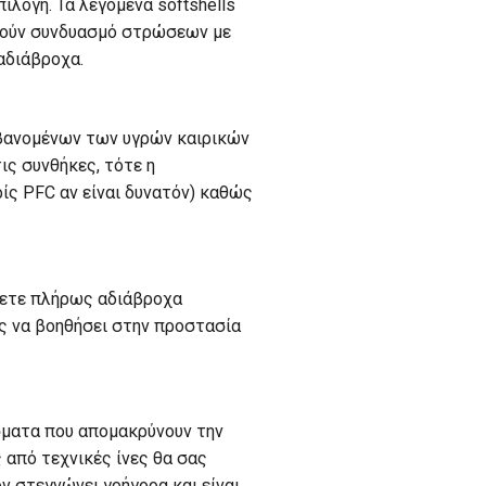
ιλογή. Τα λεγόμενα softshells
οιούν συνδυασμό στρώσεων με
 αδιάβροχα.
μβανομένων των υγρών καιρικών
ς συνθήκες, τότε η
ς PFC αν είναι δυνατόν) καθώς
άρετε πλήρως αδιάβροχα
ς να βοηθήσει στην προστασία
άσματα που απομακρύνουν την
 από τεχνικές ίνες θα σας
ν στεγνώνει γρήγορα και είναι