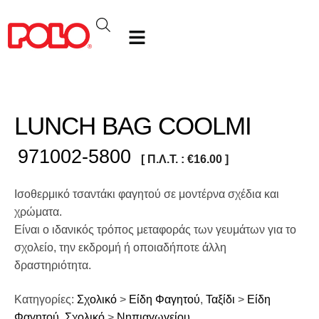
LUNCH BAG COOLMI
971002-5800
[ Π.Λ.Τ. :
€
16.00
]
Ισοθερμικό τσαντάκι φαγητού σε μοντέρνα σχέδια και
χρώματα.
Είναι ο ιδανικός τρόπος μεταφοράς των γευμάτων για το
σχολείο, την εκδρομή ή οποιαδήποτε άλλη
δραστηριότητα.
Κατηγορίες:
Σχολικό
>
Είδη Φαγητού
,
Ταξίδι
>
Είδη
Φαγητού
,
Σχολικό
>
Νηπιαγωγείου