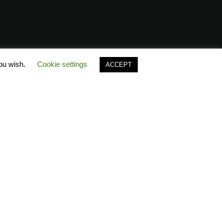
you wish.
Cookie settings
ACCEPT
Polo’s Timeline
Συχνές ερωτήσεις
(FAQ)
 Polo?