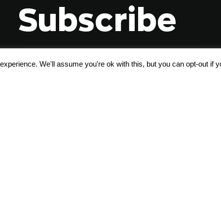
Subscribe
xperience. We'll assume you're ok with this, but you can opt-out if 
Αποδέχομαι τους
όρους χρήσης
Σχετικά με εμάς
Blog
Όροι Χρήσης
Polo DNA
After Sales Service
Γιατί τσάντα