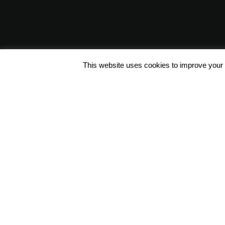
This website uses cookies to improve your e
Φόρμα Επικοινωνίας
Συντ. Ζησιμοπούλου 62, 175 64
Π.Φάληρο, Αθήνα, Ελλάδα