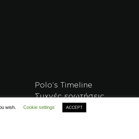
Polo’s Timeline
Συχνές ερωτήσεις
(FAQ)
 Polo?
you wish.
Cookie settings
ACCEPT
Κατάλογοι
Free
B2B Zone