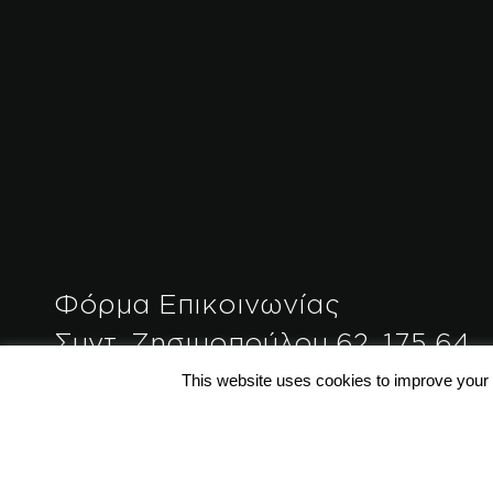
Φόρμα Επικοινωνίας
Συντ. Ζησιμοπούλου 62, 175 64
Π.Φάληρο, Αθήνα, Ελλάδα
This website uses cookies to improve your e
+30 2109428200 / info@polo.g