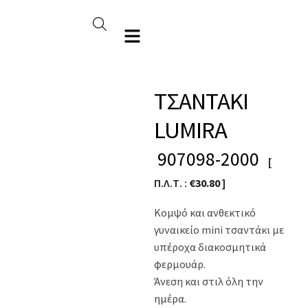
ΤΣΑΝΤΑΚΙ
LUMIRA
907098-2000
[
Π.Λ.Τ. :
€
30.80
]
Κομψό και ανθεκτικό
γυναικείο mini τσαντάκι με
υπέροχα διακοσμητικά
φερμουάρ.
Άνεση και στιλ όλη την
ημέρα.