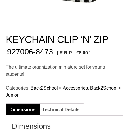
KEYCHAIN CLIP ‘N’ ZIP
927006-8473
[ R.R.P. :
€
8.00
]
The ultimate organization miniature set for young
students!
Categories:
Back2School
>
Accessories
,
Back2School
>
Junior
Dimensions
Technical Details
Dimensions