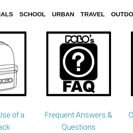
NALS
SCHOOL
URBAN
TRAVEL
OUTD
se of a
Frequent Answers &
C
ack
Questions