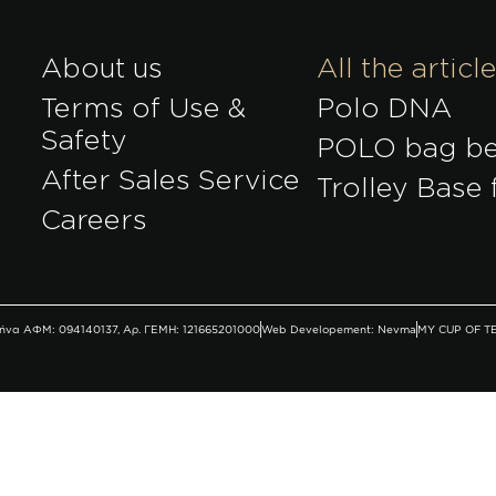
About us
All the articl
Terms of Use &
Polo DNA
Safety
POLO bag b
After Sales Service
Trolley Base 
r
Careers
Αθήνα ΑΦΜ: 094140137, Αρ. ΓΕΜΗ: 121665201000
Web Developement: Nevma
MY CUP OF T