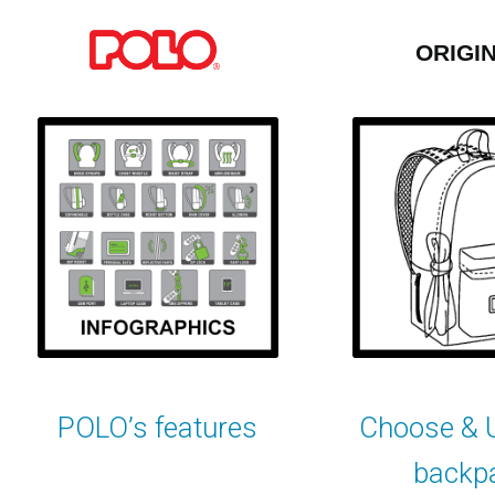
ORIGI
POLO’s features
Choose & U
backp