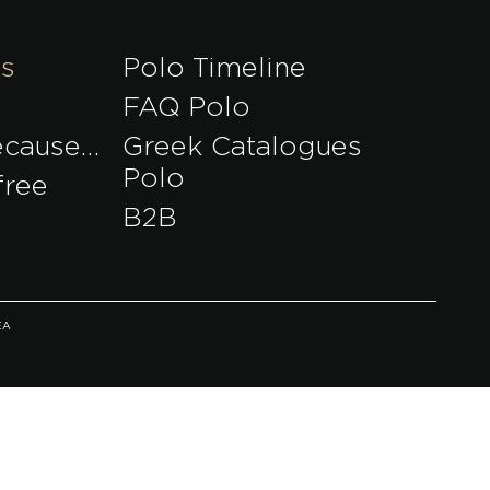
es
Polo Timeline
FAQ Polo
ecause…
Greek Catalogues
Polo
free
B2B
EA