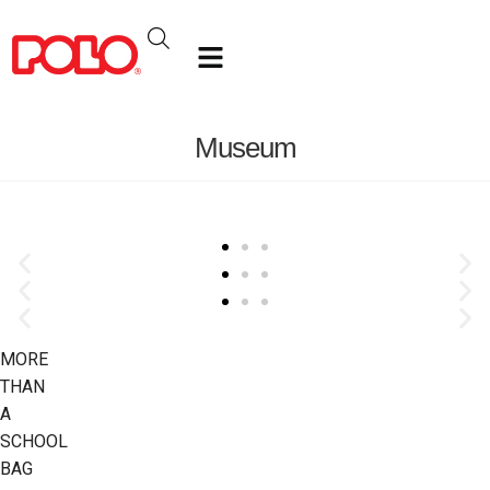
Museum
80's
70's
MORE
90's
THAN
A
SCHOOL
BAG