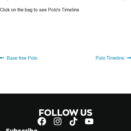
Click on the bag to see Polo’s Timeline
00's
10's
20's
Base free Polo
Polo Timeline
FOLLOW US
Subscribe