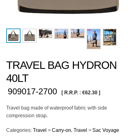
TRAVEL BAG HYDRON
40LT
909017-2700
[ R.R.P. :
€
62.30
]
Travel bag made of waterproof fabric with side
compression strap.
Categories:
Travel
>
Carry-on
,
Travel
>
Sac Voyage