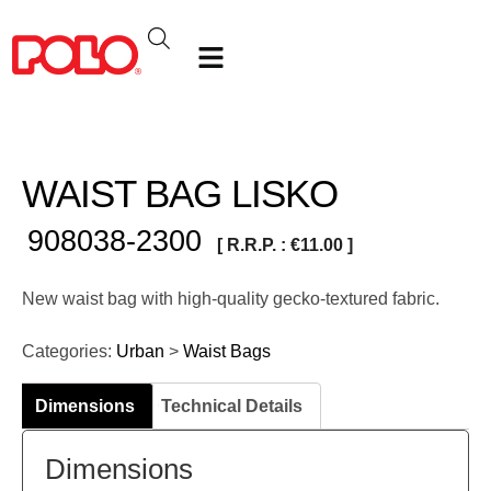
WAIST BAG LISKO
908038-2300
[ R.R.P. :
€
11.00
]
New waist bag with high-quality gecko-textured fabric.
Categories:
Urban
>
Waist Bags
Dimensions
Technical Details
Dimensions