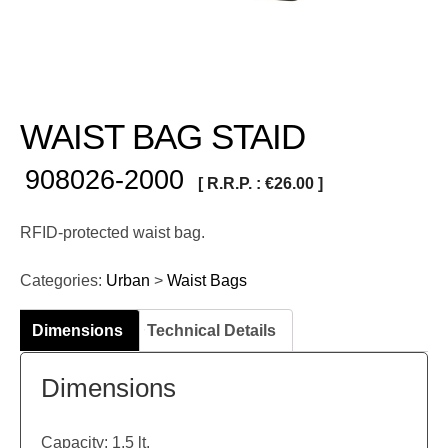
WAIST BAG STAID
908026-2000
[ R.R.P. :
€
26.00
]
RFID-protected waist bag.
Categories:
Urban
>
Waist Bags
Dimensions
Technical Details
Dimensions
Capacity: 1,5 lt.