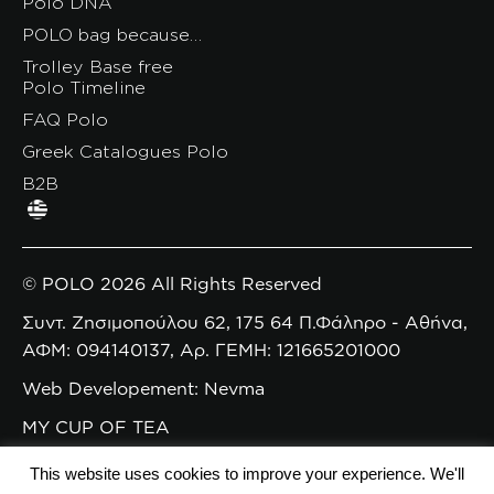
Polo DNA
POLO bag because…
Trolley Base free
Polo Timeline
FAQ Polo
Greek Catalogues Polo
B2B
© POLO 2026 All Rights Reserved
Συντ. Ζησιμοπούλου 62, 175 64 Π.Φάληρο - Αθήνα,
ΑΦΜ: 094140137, Αρ. ΓΕΜΗ: 121665201000
Web Developement: Nevma
MY CUP OF TEA
This website uses cookies to improve your experience. We'll