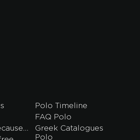
es
Polo Timeline
FAQ Polo
ecause…
Greek Catalogues
Polo
free