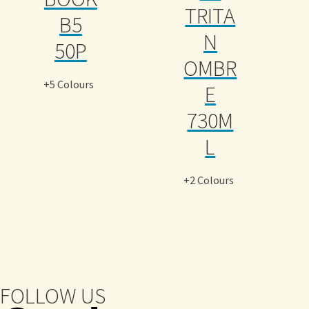
TRITA
B5
N
50P
OMBR
+5 Colours
E
730M
L
+2 Colours
FOLLOW US