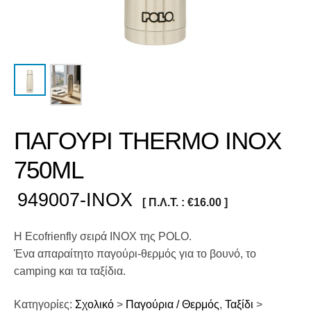
ΠΑΓΟΥΡΙ THERMO INOX
750ML
949007-INOX
[ Π.Λ.Τ. :
€
16.00
]
Η Ecofrienfly σειρά INOX της POLO.
Ένα απαραίτητο παγούρι-θερμός για το βουνό, το
camping και τα ταξίδια.
Κατηγορίες:
Σχολικό
>
Παγούρια / Θερμός
,
Ταξίδι
>