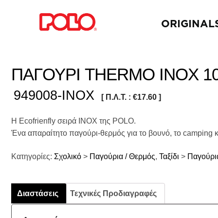
ORIGINAL
ΠΑΓΟΥΡΙ THERMO INOX 1
949008-INOX
[ Π.Λ.Τ. :
€
17.60
]
Η Ecofrienfly σειρά INOX της POLO.
Ένα απαραίτητο παγούρι-θερμός για το βουνό, το camping κα
Κατηγορίες:
Σχολικό
>
Παγούρια / Θερμός
,
Ταξίδι
>
Παγούρι
Διαστάσεις
Τεχνικές Προδιαγραφές