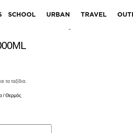
S
SCHOOL
URBAN
TRAVEL
OUT
000ML
ι τα ταξίδια.
α / Θερμός