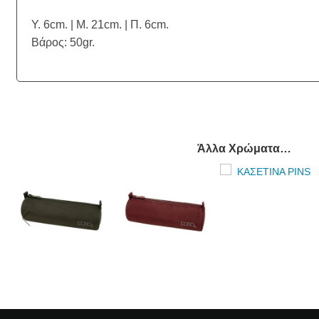
Υ. 6cm. | Μ. 21cm. | Π. 6cm.
Βάρος: 50gr.
Άλλα Χρώματα…