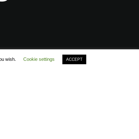
you wish.
Cookie settings
ACCEPT
Polo’s Timeline