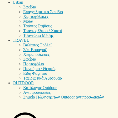
Urban
Σακίδια
Επαγγελματικά Σακίδια
Χαρτοφύλακες
Μόδα
Τσάντες Στήθους
Τσάντες Ώμου / Χιαστί
Τσαντάκια Μέσης
TRAVEL
Βαλίτσες Τρόλεϊ
Σάκ Βουαγιάζ
Χειραποσκευές
Σακίδια
Πορτοφόλια
Παγούρια / Θερμός
Είδη Φαγητού
Ταξιδιωτικά Αξεσουάρ
OUTDOOR
Κατάλογος Outdoor
Αντιπροσωπείες
Σημεία Πώλησης των Outdoor αντιπροσωπειών