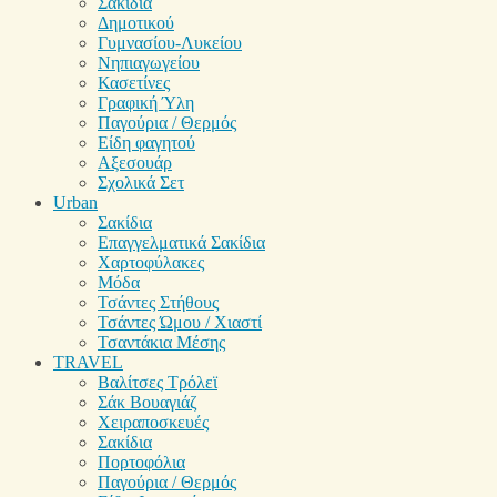
Σακίδια
Δημοτικού
Γυμνασίου-Λυκείου
Νηπιαγωγείου
Κασετίνες
Γραφική Ύλη
Παγούρια / Θερμός
Είδη φαγητού
Αξεσουάρ
Σχολικά Σετ
Urban
Σακίδια
Επαγγελματικά Σακίδια
Χαρτοφύλακες
Μόδα
Τσάντες Στήθους
Τσάντες Ώμου / Χιαστί
Τσαντάκια Μέσης
TRAVEL
Βαλίτσες Τρόλεϊ
Σάκ Βουαγιάζ
Χειραποσκευές
Σακίδια
Πορτοφόλια
Παγούρια / Θερμός