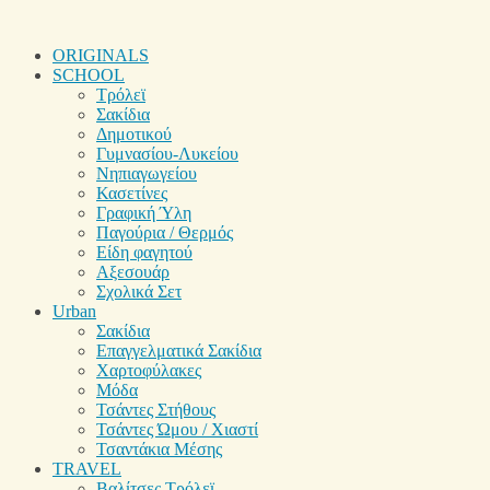
ORIGINALS
SCHOOL
Τρόλεϊ
Σακίδια
Δημοτικού
Γυμνασίου-Λυκείου
Νηπιαγωγείου
Κασετίνες
Γραφική Ύλη
Παγούρια / Θερμός
Είδη φαγητού
Αξεσουάρ
Σχολικά Σετ
Urban
Σακίδια
Επαγγελματικά Σακίδια
Χαρτοφύλακες
Μόδα
Τσάντες Στήθους
Τσάντες Ώμου / Χιαστί
Τσαντάκια Μέσης
TRAVEL
Βαλίτσες Τρόλεϊ