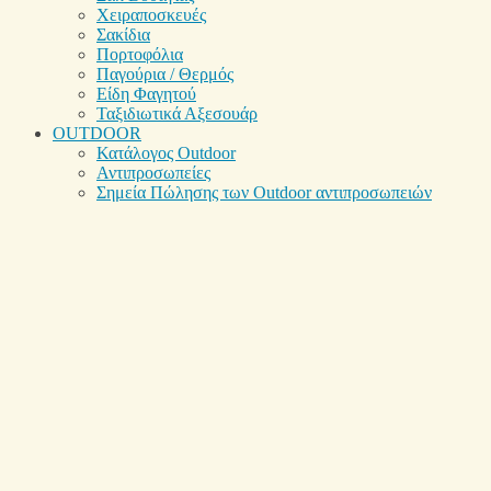
Χειραποσκευές
Σακίδια
Πορτοφόλια
Παγούρια / Θερμός
Είδη Φαγητού
Ταξιδιωτικά Αξεσουάρ
OUTDOOR
Κατάλογος Outdoor
Αντιπροσωπείες
Σημεία Πώλησης των Outdoor αντιπροσωπειών