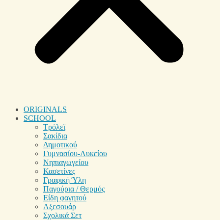
ORIGINALS
SCHOOL
Τρόλεϊ
Σακίδια
Δημοτικού
Γυμνασίου-Λυκείου
Νηπιαγωγείου
Κασετίνες
Γραφική Ύλη
Παγούρια / Θερμός
Είδη φαγητού
Αξεσουάρ
Σχολικά Σετ