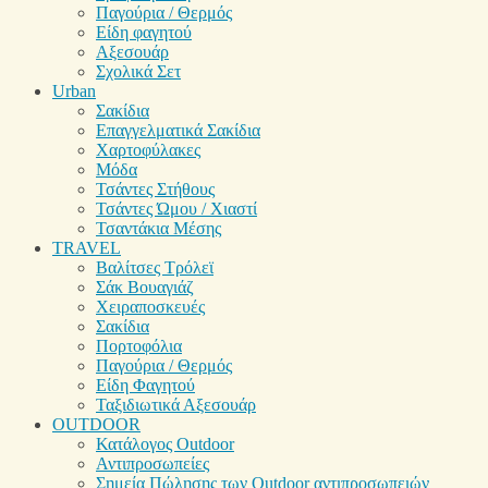
Παγούρια / Θερμός
Είδη φαγητού
Αξεσουάρ
Σχολικά Σετ
Urban
Σακίδια
Επαγγελματικά Σακίδια
Χαρτοφύλακες
Μόδα
Τσάντες Στήθους
Τσάντες Ώμου / Χιαστί
Τσαντάκια Μέσης
TRAVEL
Βαλίτσες Τρόλεϊ
Σάκ Βουαγιάζ
Χειραποσκευές
Σακίδια
Πορτοφόλια
Παγούρια / Θερμός
Είδη Φαγητού
Ταξιδιωτικά Αξεσουάρ
OUTDOOR
Κατάλογος Outdoor
Αντιπροσωπείες
Σημεία Πώλησης των Outdoor αντιπροσωπειών