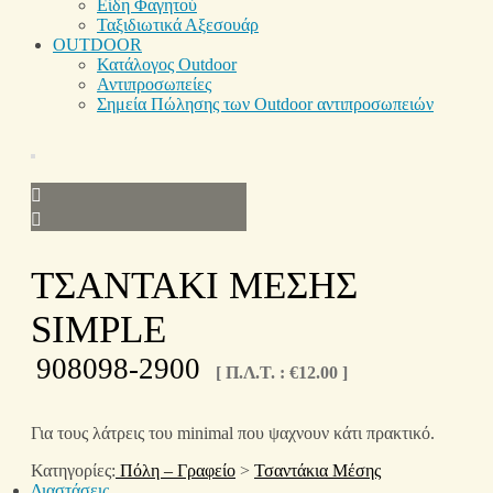
Είδη Φαγητού
Ταξιδιωτικά Αξεσουάρ
OUTDOOR
Κατάλογος Outdoor
Αντιπροσωπείες
Σημεία Πώλησης των Outdoor αντιπροσωπειών
ΤΣΑΝΤΑΚΙ ΜΕΣΗΣ
SIMPLE
908098-2900
[ Π.Λ.Τ. :
€
12.00
]
Για τους λάτρεις του minimal που ψαχνουν κάτι πρακτικό.
Κατηγορίες:
Πόλη – Γραφείο
>
Τσαντάκια Μέσης
Διαστάσεις