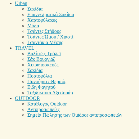
Urban
Σακίδια
Επαγγελματικά Σακίδια
Χαρτοφύλακες
Μόδα
Τσάντες Στήθους
Τσάντες Ώμου / Χιαστί
Τσαντάκια Μέσης
TRAVEL
Βαλίτσες Τρόλεϊ
Σάκ Βουαγιάζ
Χειραποσκευές
Σακίδια
Πορτοφόλια
Παγούρια / Θερμός
Είδη Φαγητού
Ταξιδιωτικά Αξεσουάρ
OUTDOOR
Κατάλογος Outdoor
Αντιπροσωπείες
Σημεία Πώλησης των Outdoor αντιπροσωπειών