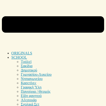
ORIGINALS
SCHOOL
Τρόλεϊ
Σακίδια
Δημοτικού
Γυμνασίου-Λυκείου
Νηπιαγωγείου
Κασετίνες
Γραφική Ύλη
Παγούρια / Θερμός
Είδη φαγητού
Αξεσουάρ
Σχολικά Σετ