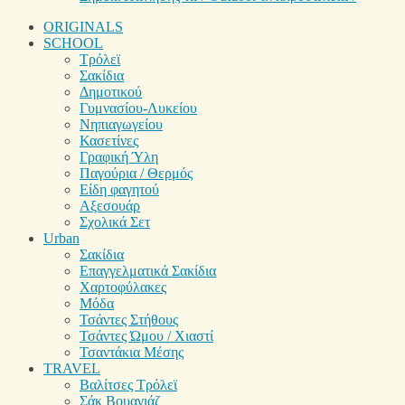
ORIGINALS
SCHOOL
Τρόλεϊ
Σακίδια
Δημοτικού
Γυμνασίου-Λυκείου
Νηπιαγωγείου
Κασετίνες
Γραφική Ύλη
Παγούρια / Θερμός
Είδη φαγητού
Αξεσουάρ
Σχολικά Σετ
Urban
Σακίδια
Επαγγελματικά Σακίδια
Χαρτοφύλακες
Μόδα
Τσάντες Στήθους
Τσάντες Ώμου / Χιαστί
Τσαντάκια Μέσης
TRAVEL
Βαλίτσες Τρόλεϊ
Σάκ Βουαγιάζ