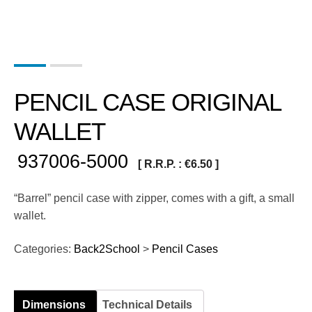
PENCIL CASE ORIGINAL
WALLET
937006-5000
[ R.R.P. :
€
6.50
]
“Barrel” pencil case with zipper, comes with a gift, a small
wallet.
Categories:
Back2School
>
Pencil Cases
Dimensions
Technical Details