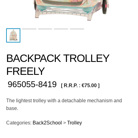
BACKPACK TROLLEY
FREELY
965055-8419
[ R.R.P. :
€
75.00
]
The lightest trolley with a detachable mechanism and
base.
Categories:
Back2School
>
Trolley