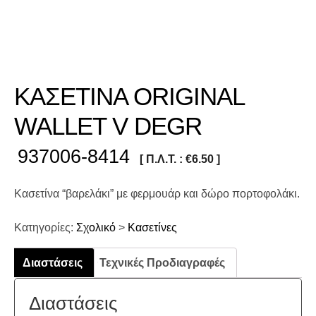
ΚΑΣΕΤΙΝΑ ORIGINAL
WALLET V DEGR
937006-8414
[ Π.Λ.Τ. :
€
6.50
]
Κασετίνα “βαρελάκι” με φερμουάρ και δώρο πορτοφολάκι.
Κατηγορίες:
Σχολικό
>
Κασετίνες
Διαστάσεις
Τεχνικές Προδιαγραφές
Διαστάσεις