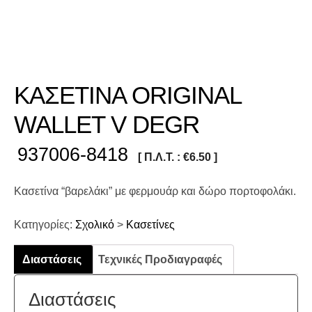
ΚΑΣΕΤΙΝΑ ORIGINAL
WALLET V DEGR
937006-8418
[ Π.Λ.Τ. :
€
6.50
]
Κασετίνα “βαρελάκι” με φερμουάρ και δώρο πορτοφολάκι.
Κατηγορίες:
Σχολικό
>
Κασετίνες
Διαστάσεις
Τεχνικές Προδιαγραφές
Διαστάσεις