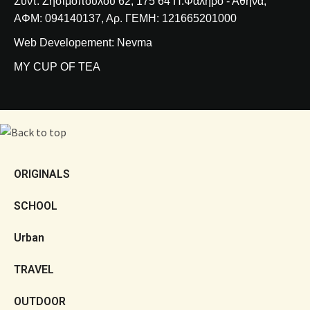
Συντ. Ζησιμοπούλου 62, 175 64 Π.Φάληρο - Αθήνα,
ΑΦΜ: 094140137, Αρ. ΓΕΜΗ: 121665201000
Web Developement: Nevma
MY CUP OF TEA
ORIGINALS
SCHOOL
Urban
TRAVEL
OUTDOOR