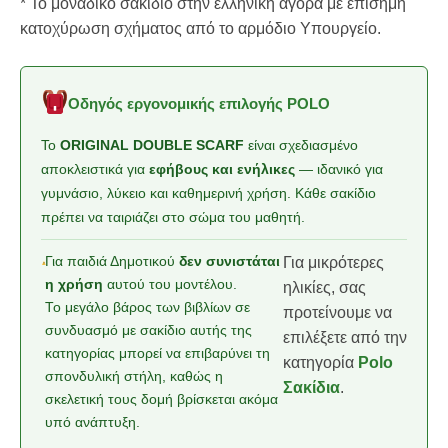
* Το μοναδικό σακίδιο στην ελληνική αγορά με επίσημη
κατοχύρωση σχήματος από το αρμόδιο Υπουργείο.
Οδηγός εργονομικής επιλογής POLO
Το
ORIGINAL DOUBLE SCARF
είναι σχεδιασμένο
αποκλειστικά για
εφήβους και ενήλικες
— ιδανικό για
γυμνάσιο, λύκειο και καθημερινή χρήση. Κάθε σακίδιο
πρέπει να ταιριάζει στο σώμα του μαθητή.
Για παιδιά Δημοτικού
δεν συνιστάται
Για μικρότερες
η χρήση
αυτού του μοντέλου.
ηλικίες, σας
Το μεγάλο βάρος των βιβλίων σε
προτείνουμε να
συνδυασμό με σακίδιο αυτής της
επιλέξετε από την
κατηγορίας μπορεί να επιβαρύνει τη
κατηγορία
Polo
σπονδυλική στήλη, καθώς η
Σακίδια
.
σκελετική τους δομή βρίσκεται ακόμα
υπό ανάπτυξη.