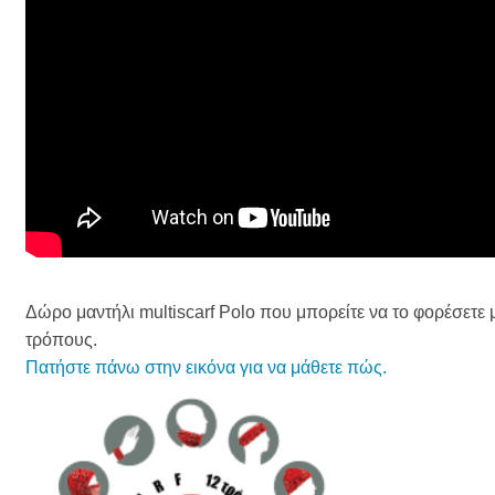
Δώρο μαντήλι multiscarf Polo που μπορείτε να το φορέσετε 
τρόπους.
Πατήστε πάνω στην εικόνα για να μάθετε πώς.